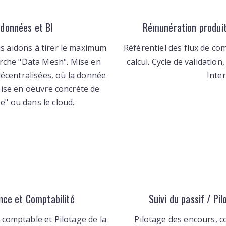
 données et BI
Rémunération produi
s aidons à tirer le maximum
Référentiel des flux de co
rche "Data Mesh". Mise en
calcul. Cycle de validatio
décentralisées, où la donnée
Inte
 mise en oeuvre concrète de
e" ou dans le cloud.
nce et Comptabilité
Suivi du passif / Pi
é-comptable et Pilotage de la
Pilotage des encours, c